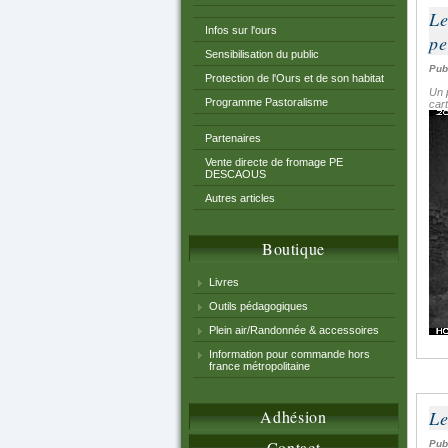
Le
Infos sur l'ours
pe
Sensibilisation du public
Pub
Protection de l'Ours et de son habitat
Un p
Programme Pastoralisme
car
Partenaires
Vente directe de fromage PE
DESCAOUS
Autres articles
Boutique
Livres
Outils pédagogiques
Plein air/Randonnée & accessoires
Information pour commande hors
france métropolitaine
Le
Adhésion
Contact
Pub