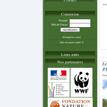
ADH
Connexion
Pseudo
Mot de Passe
[Enregistrez vous]
[Mot de passe oublié ?]
Liens amis
Nos partenaires
Le
P
Pub