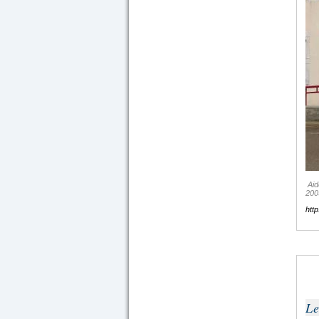
Aide
200
htt
Le