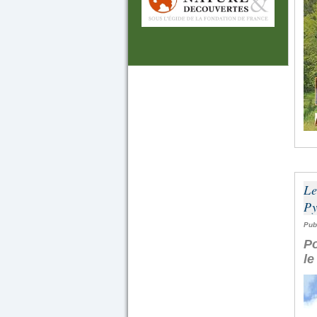
Le
Py
Pub
Po
le