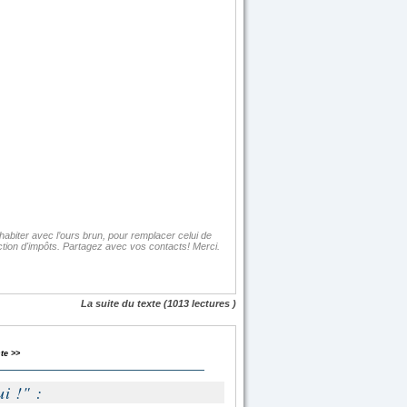
habiter avec l’ours brun, pour remplacer celui de
ion d'impôts. Partagez avec vos contacts! Merci.
La suite du texte
(1013 lectures )
te >>
i !" :