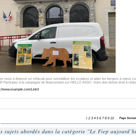
z-nous à financer un véhicule pour sensibiliser les scolaires et aider les bergers à mieux co
9! Participez à la campagne de financement sur HELLO ASSO. Votre don donne droit à réduct
p://www.example.com/Link0
1
2
3
4
5
6
7
8
9
10
...
Page Suivan
s sujets abordés dans la catégorie "Le Fiep aujourd´hu