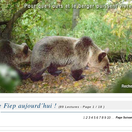
e Fiep aujourd´hui !
(89 Lectures - Page 1 / 18 )
1
2
3
4
5
6
7
8
9
10
...
Page Suivan