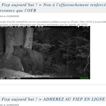
 Fiep aujourd´hui !
>
Non à l'effarouchement renforcé
rsonnes que l'OFB
lié le 21/06/2026
rojet d'arrêté ministérile est en consultation publqiue jusqu'au 29 juin. Dites NON à la possi
touches à double détonation par d'autres personnes que les agents de l'OFB.
 Fiep aujourd´hui !
>
ADHEREZ AU FIEP EN LIGNE
lié le 11/09/2025