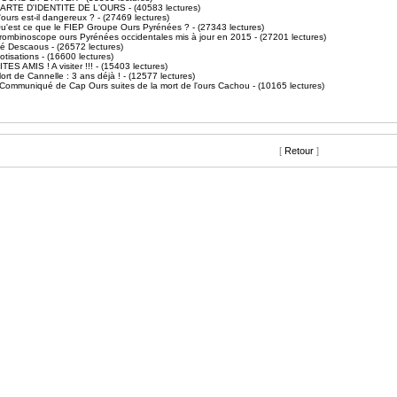
ARTE D'IDENTITE DE L'OURS
- (40583 lectures)
'ours est-il dangereux ?
- (27469 lectures)
u'est ce que le FIEP Groupe Ours Pyrénées ?
- (27343 lectures)
rombinoscope ours Pyrénées occidentales mis à jour en 2015
- (27201 lectures)
é Descaous
- (26572 lectures)
otisations
- (16600 lectures)
ITES AMIS ! A visiter !!!
- (15403 lectures)
ort de Cannelle : 3 ans déjà !
- (12577 lectures)
Communiqué de Cap Ours suites de la mort de l'ours Cachou
- (10165 lectures)
[
Retour
]