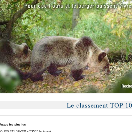
Le classement TOP 1
extes les plus lus
'OURS ET L'HIVER
- (53565 lectures)