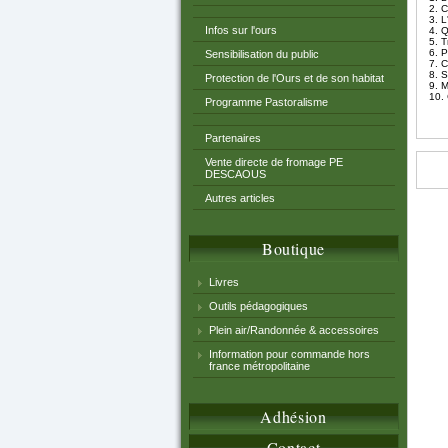
2.
C
3.
L
Infos sur l'ours
4.
Q
5.
T
6.
P
Sensibilisation du public
7.
C
8.
S
Protection de l'Ours et de son habitat
9.
M
10.
Programme Pastoralisme
Partenaires
Vente directe de fromage PE
DESCAOUS
Autres articles
Boutique
Livres
Outils pédagogiques
Plein air/Randonnée & accessoires
Information pour commande hors
france métropolitaine
Adhésion
Contact