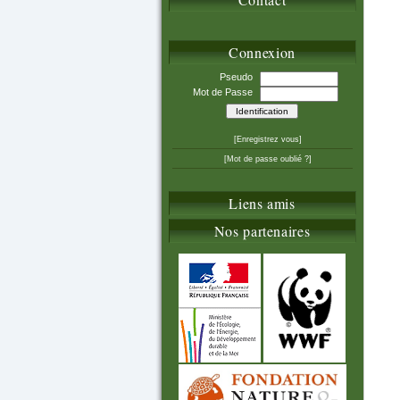
Connexion
Pseudo
Mot de Passe
[Enregistrez vous]
[Mot de passe oublié ?]
Liens amis
Nos partenaires