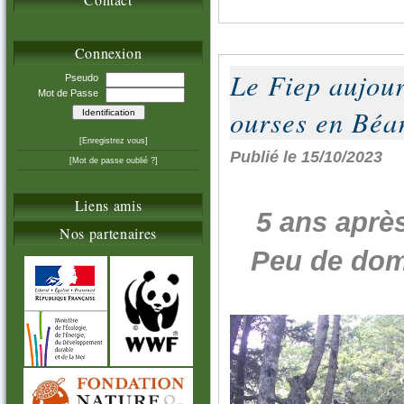
Connexion
Le Fiep aujour
Pseudo
Mot de Passe
ourses en Béa
[Enregistrez vous]
Publié le 15/10/2023
[Mot de passe oublié ?]
Liens amis
5 ans après
Nos partenaires
Peu de dom