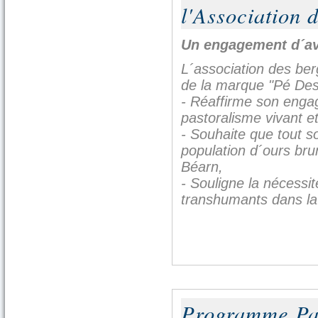
l'Association 
Un engagement d´ave
L´association des ber
de la marque "Pé Des
- Réaffirme son eng
pastoralisme vivant et
- Souhaite que tout so
population d´ours br
Béarn,
- Souligne la nécessi
transhumants dans la
Association de
6 ju
Programme Pa