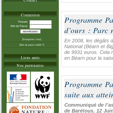
Connexion
Programme Pa
Pseudo
Mot de Passe
d’ours : Parc 
En 2008, les dégâts d
[Enregistrez vous]
National (Béarn et Bi
[Mot de passe oublié ?]
de 9931 euros. Cela r
Liens amis
en Béarn pour la sai
Nos partenaires
Programme Pa
suite aux atte
Communiqué de l’ass
de Barétous, 12 Jui