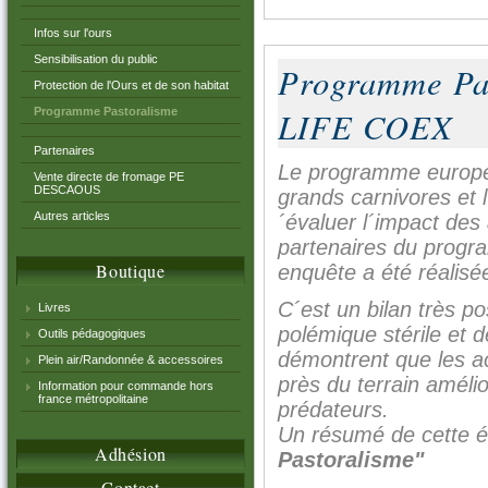
Infos sur l'ours
Sensibilisation du public
Programme Pa
Protection de l'Ours et de son habitat
LIFE COEX
Programme Pastoralisme
Partenaires
Le programme europée
Vente directe de fromage PE
DESCAOUS
grands carnivores et 
Autres articles
´évaluer l´impact des
partenaires du prog
Boutique
enquête a été réalisé
C´est un bilan très po
Livres
polémique stérile et 
Outils pédagogiques
démontrent que les a
Plein air/Randonnée & accessoires
près du terrain amélio
Information pour commande hors
france métropolitaine
prédateurs.
Un résumé de cette ét
Adhésion
Pastoralisme"
Contact