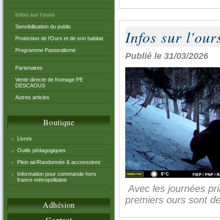
Infos sur l'ours
Sensibilisation du public
Infos sur l'our
Protection de l'Ours et de son habitat
Programme Pastoralisme
Publié le 31/03/2026
Partenaires
Vente directe de fromage PE
DESCAOUS
Autres articles
Boutique
Livres
Outils pédagogiques
Plein air/Randonnée & accessoires
Information pour commande hors
france métropolitaine
Avec les journées prin
premiers ours sont de
Adhésion
Contact