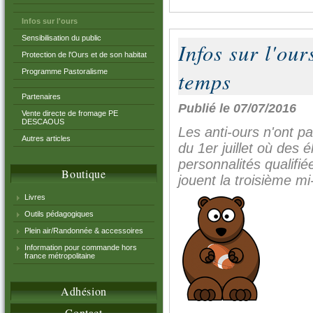
Infos sur l'ours
Sensibilisation du public
Infos sur l'our
Protection de l'Ours et de son habitat
temps
Programme Pastoralisme
Partenaires
Publié le 07/07/2016
Vente directe de fromage PE
DESCAOUS
Les anti-ours n'ont p
Autres articles
du 1er juillet où des
personnalités qualifi
Boutique
jouent la troisième m
Livres
Outils pédagogiques
Plein air/Randonnée & accessoires
Information pour commande hors
france métropolitaine
Adhésion
Contact