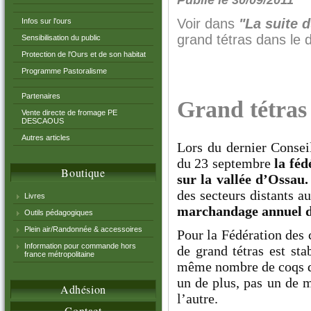
Voir dans
"La suite d
Infos sur l'ours
grand tétras dans le
Sensibilisation du public
Protection de l'Ours et de son habitat
Programme Pastoralisme
Partenaires
Grand tétras 
Vente directe de fromage PE
DESCAOUS
Autres articles
Lors du dernier Conse
du 23 septembre
la féd
Boutique
sur la vallée d’Ossau
des secteurs distants 
Livres
marchandage annuel do
Outils pédagogiques
Plein air/Randonnée & accessoires
Pour la Fédération des 
Information pour commande hors
de grand tétras est st
france métropolitaine
même nombre de coqs de
un de plus, pas un de 
Adhésion
l’autre.
Contact