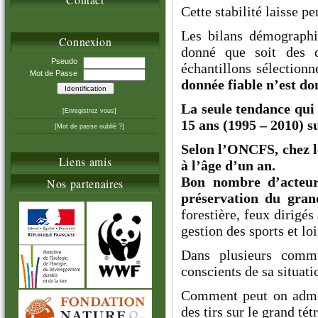
Cette stabilité laisse pe
Les bilans démographi
Connexion
donné que soit des d
Pseudo
échantillons sélectionn
Mot de Passe
donnée fiable n’est do
La seule tendance qui 
[Enregistrez vous]
15 ans (1995 – 2010) s
[Mot de passe oublié ?]
Selon l’ONCFS, chez l
Liens amis
à l’âge d’un an.
Bon nombre d’acteur
Nos partenaires
préservation du gran
forestière, feux dirigés
gestion des sports et l
Dans plusieurs commu
conscients de sa situati
Comment peut on admet
des tirs sur le grand tét