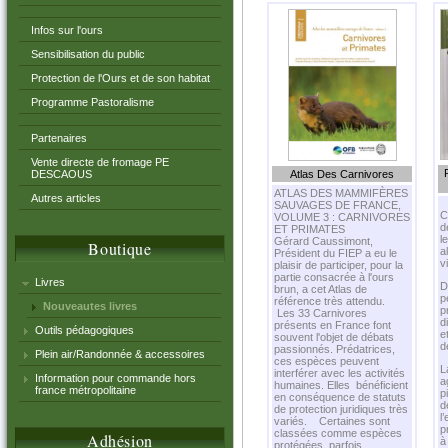
Infos sur l'ours
Sensibilisation du public
Protection de l'Ours et de son habitat
Programme Pastoralisme
Partenaires
Vente directe de fromage PE
DESCAOUS
Atlas Des Carnivores
ATLAS DES MAMMIFÈRES
Autres articles
SAUVAGES DE FRANCE,
C
VOLUME 3 : CARNIVORES
d
ET PRIMATES
l
Gérard Caussimont,
Boutique
a
Président du FIEP a eu le
v
plaisir de participer, pour la
partie consacrée à l'ours
Livres
D
brun, a cet Atlas de
p
référence très attendu.
Nouveautes livres
p
Les 33 Carnivores
d
présents en France font
Outils pédagogiques
e
souvent l'objet de débats
d
passionnés. Prédatrices,
Plein air/Randonnée & accessoires
ces espèces peuvent
L
interférer avec les activités
Information pour commande hors
a
humaines. Elles bénéficient
france métropolitaine
p
en conséquence de statuts
d
de protection juridiques très
l
variés. Certaines sont
p
classées comme espèces
Adhésion
à
protégées, parfois