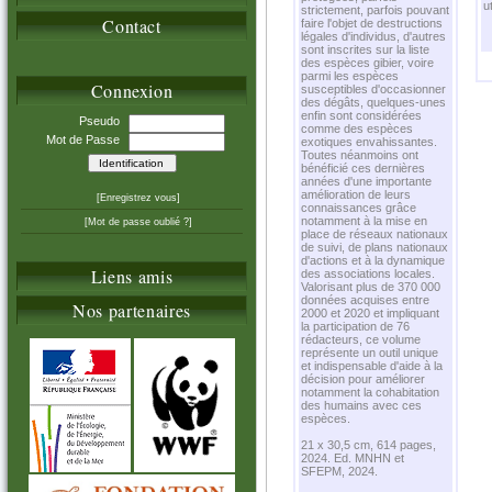
u
strictement, parfois pouvant
Contact
faire l'objet de destructions
légales d'individus, d'autres
sont inscrites sur la liste
des espèces gibier, voire
parmi les espèces
Connexion
susceptibles d'occasionner
des dégâts, quelques-unes
enfin sont considérées
Pseudo
comme des espèces
Mot de Passe
exotiques envahissantes.
Toutes néanmoins ont
bénéficié ces dernières
années d'une importante
amélioration de leurs
[Enregistrez vous]
connaissances grâce
notamment à la mise en
[Mot de passe oublié ?]
place de réseaux nationaux
de suivi, de plans nationaux
d'actions et à la dynamique
Liens amis
des associations locales.
Valorisant plus de 370 000
données acquises entre
Nos partenaires
2000 et 2020 et impliquant
la participation de 76
rédacteurs, ce volume
représente un outil unique
et indispensable d'aide à la
décision pour améliorer
notamment la cohabitation
des humains avec ces
espèces.
21 x 30,5 cm, 614 pages,
2024. Ed. MNHN et
SFEPM, 2024.