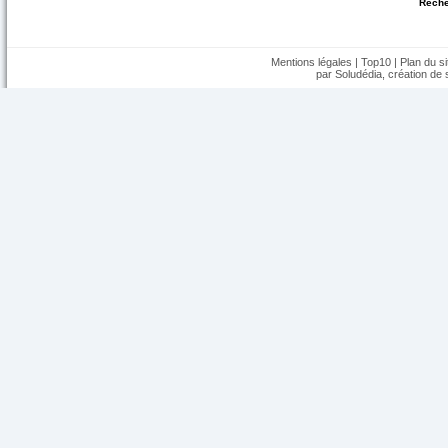
Reche
Mentions légales
|
Top10
|
Plan du si
par Soludédia,
création de s