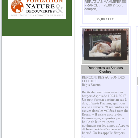
REF. ATLAS MAMMIFERES
FRANCE … 75,80 € (port
compris)
75,80 €TTC
Rencontres au Son des
Cloches
RENCONTRES AU SON DES
CLOCHES
Régis Faustin
Récits de rencontres avec des
bergers Aspois de 1994 à 2017.
Un petit format destiné au sac à
dos, d’après l’auteur, qui nous
invite à revivre 29 rencontres en
estives dans les vallées à ours du
Béarn. « Il existe encore des
Hommes qui, emportés par la
houle de leur troupeau
naviguent sur les cimes d'Aspe et
d'Ossau, avides d'espaces et de
liberté. On les appelle Bergers
».