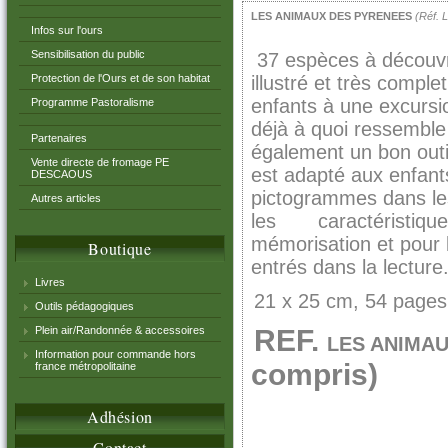
LES ANIMAUX DES PYRENEES
(Réf.
Infos sur l'ours
Sensibilisation du public
37 espèces à découvr
Protection de l'Ours et de son habitat
illustré et très comple
enfants à une excursi
Programme Pastoralisme
déjà à quoi ressemble
Partenaires
également un bon outi
Vente directe de fromage PE
est adapté aux enfant
DESCAOUS
pictogrammes dans les
Autres articles
les caractéristiques
mémorisation et pour 
Boutique
entrés dans la lecture
Livres
21 x 25 cm, 54 pages
Outils pédagogiques
Plein air/Randonnée & accessoires
REF.
LES ANIMA
Information pour commande hors
compris)
france métropolitaine
Adhésion
Contact