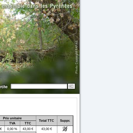
Prix unitaire
Total TTC
Suppr.
TVA
TTC
 €
0,00 %
43,00 €
43,00 €