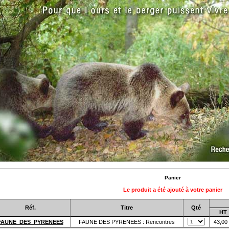
Panier
Le produit a été ajouté à votre panier
Réf.
Titre
Qté
HT
FAUNE_DES_PYRENEES
FAUNE DES PYRENEES : Rencontres
43,00