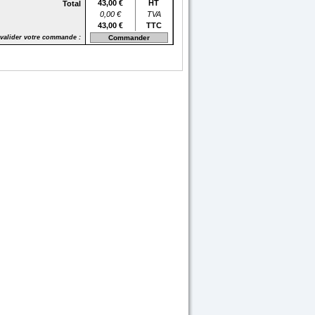
43,00 €
HT
Total
0,00 €
TVA
43,00 €
TTC
 valider votre commande :