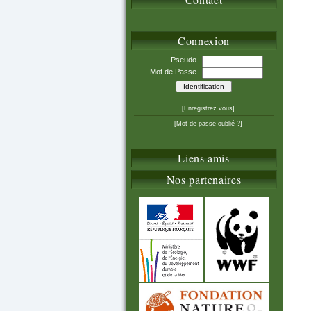
Connexion
Pseudo
Mot de Passe
[Enregistrez vous]
[Mot de passe oublié ?]
Liens amis
Nos partenaires