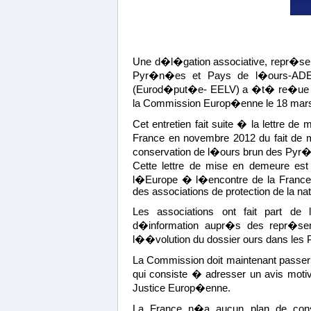
Une d�l�gation associative, repr�sen
Pyr�n�es et Pays de l�ours-AD
(Eurod�put�e- EELV) a �t� re�ue p
la Commission Europ�enne le 18 mars
Cet entretien fait suite � la lettre
France en novembre 2012 du fait de 
conservation de l�ours brun des Pyr
Cette lettre de mise en demeure es
l�Europe � l�encontre de la France 
des associations de protection de la nat
Les associations ont fait part de
d�information aupr�s des repr�sen
l��volution du dossier ours dans le
La Commission doit maintenant passer
qui consiste � adresser un avis moti
Justice Europ�enne.
La France n�a aucun plan de conse