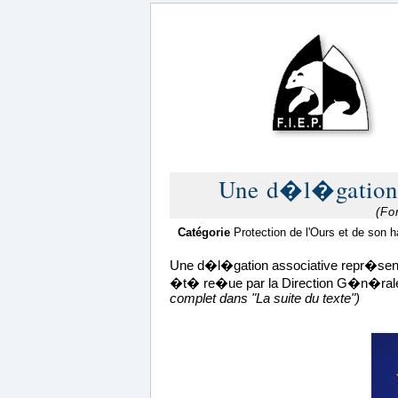
Une d�l�gation 
(Fo
Catégorie
Protection de l'Ours et de son h
Une d�l�gation associative repr�sent
�t� re�ue par la Direction G�n�rale
complet dans "La suite du texte")