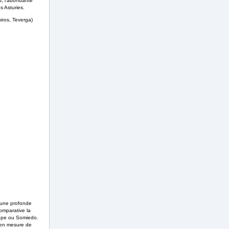
s, l'abondante
s Asturies.
iros, Teverga)
 une profonde
omparative la
rope ou Somiedo.
t en mesure de