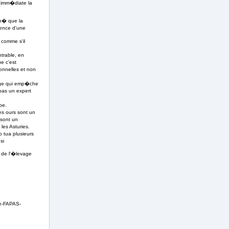
n imm�diate la
nn� que la
sence d'une
 comme s'il
trable, en
e c'est
ionnelles et non
vage qui emp�che
pas un expert
pe.
les ours sont un
 sont un
es Asturies.
 tua plusieurs
si
 de l'�levage
ue-FAPAS-