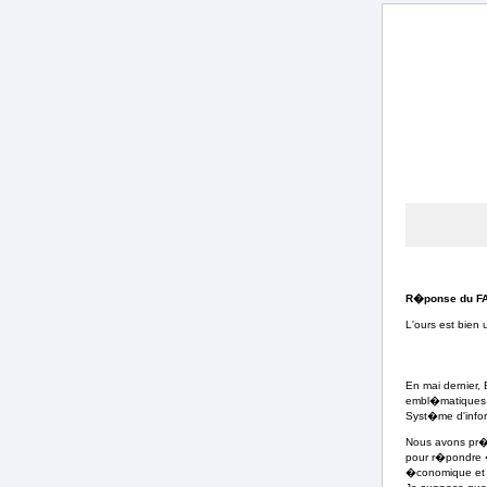
R�ponse du F
L'ours est bien 
En mai dernier, 
embl�matiques de
Syst�me d'inform
Nous avons pr�
pour r�pondre �
�conomique et s