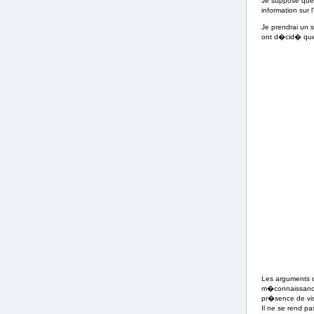
Je suppose que 
information sur 
Je prendrai un 
ont d�cid� que l
Les arguments d
m�connaissance 
pr�sence de vis
Il ne se rend pa