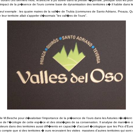
durant ces derniers mois, M.Besche a pu suivre dans la presse r�gionale, presque tous les jour
l'impact de la pr�sence de l'ours comme base de dynamisation des territoires o� il habite dans le
seul exemple : les quatre maires de la vall�e de Trubia (communes de Santo Adriano, Proaza, Qu
eur territoire allait s'appeler d�sormais "les vall�es de l'ours".
e M.Besche pour d�valoriser l'importance de la pr�sence de l'ours dans les Asturies r�v�lent
de l'�cologie de cette esp�ce et des strat�gies de sa conservation. Il analyse de mani�re c
iteurs dans des territoires aussi diff�rents en capacit� d'accueil �cologique que les Pics d'Eu
s compte que si des territoires � ours recevaient les visites massives d'autres territoires qui son