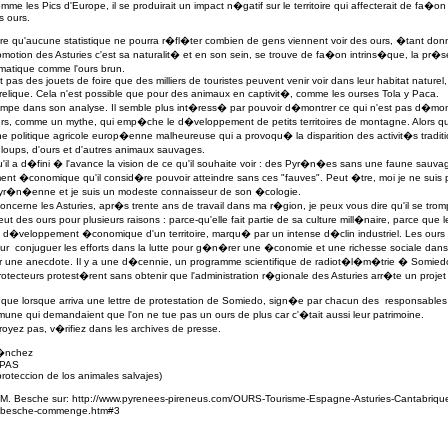
omme les Pics d'Europe, il se produirait un impact n�gatif sur le territoire qui affecterait de fa�o
s ours.
dre qu'aucune statistique ne pourra r�fl�ter combien de gens viennent voir des ours, �tant do
omotion des Asturies c'est sa naturalit� et en son sein, se trouve de fa�on intrins�que, la pr�
tique comme l'ours brun.
 pas des jouets de foire que des milliers de touristes peuvent venir voir dans leur habitat naturel,
 relique. Cela n'est possible que pour des animaux en captivit�, comme les ourses Tola y Paca.
mpe dans son analyse. Il semble plus int�ress� par pouvoir d�montrer ce qui n'est pas d�mon
ours, comme un mythe, qui emp�che le d�veloppement de petits territoires de montagne. Alors qu
une politique agricole europ�enne malheureuse qui a provoqu� la disparition des activit�s tradit
loups, d'ours et d'autres animaux sauvages.
qu'il a d�fini � l'avance la vision de ce qu'il souhaite voir : des Pyr�n�es sans une faune sau
t �conomique qu'il consid�re pouvoir atteindre sans ces "fauves". Peut �tre, moi je ne suis 
r�n�enne et je suis un modeste connaisseur de son �cologie.
oncerne les Asturies, apr�s trente ans de travail dans ma r�gion, je peux vous dire qu'il se trom
eut des ours pour plusieurs raisons : parce-qu'elle fait partie de sa culture mill�naire, parce que 
�veloppement �conomique d'un territoire, marqu� par un intense d�clin industriel. Les ours
 conjuguer les efforts dans la lutte pour g�n�rer une �conomie et une richesse sociale dans l
ar une anecdote. Il y a une d�cennie, un programme scientifique de radiot�l�m�trie � Somiedo
rotecteurs protest�rent sans obtenir que l'administration r�gionale des Asturies arr�te un projet 
� que lorsque arriva une lettre de protestation de Somiedo, sign�e par chacun des responsables
ne qui demandaient que l'on ne tue pas un ours de plus car c'�tait aussi leur patrimoine.
royez pas, v�rifiez dans les archives de presse.
s�nchez
APAS
roteccion de los animales salvajes)
M. Besche sur:
http://www.pyrenees-pireneus.com/OURS-Tourisme-Espagne-Asturies-Cantabriq
o-besche-commenge.htm#3