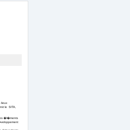
 lieux
nit le SITA,
res �l�ments
 d�veloppement