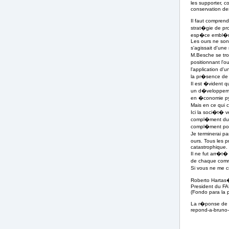
les supporter, c
conservation de
Il faut compren
strat�gie de pr
esp�ce embl�ma
Les ours ne sont
s'agissait d'une
M.Besche se tro
positionnant l'
l'application d'
la pr�sence de 
Il est �vident 
un d�veloppemen
en �conomie py
Mais en ce qui c
Ici la soci�t� v
compl�ment du d
compl�ment pour
Je terminerai p
ours. Tous les p
catastrophique.
Il ne fut arr�t
de chaque commu
Si vous ne me c
Roberto Harta
President du F
(Fondo para la p
La r�ponse de 
repond-a-brun