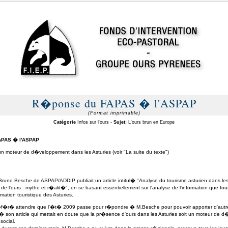
R�ponse du FAPAS � l'ASPAP
(Format imprimable)
Catégorie
Infos sur l'ours -
Sujet:
L'ours brun en Europe
APAS � l'ASPAP
un moteur de d�veloppement dans les Asturies (voir "La suite du texte")
Bruno Besche de ASPAP/ADDIP publiait un article intitul� "Analyse du tourisme asturien dans les
 l'ours : mythe et r�alit�", en se basant essentiellement sur l'analyse de l'information que four
ation touristique des Asturies.
f�r� attendre que l'�t� 2009 passe pour r�pondre � M.Besche pour pouvoir apporter d'aut
 son article qui mettait en doute que la pr�sence d'ours dans les Asturies soit un moteur de
ocial.