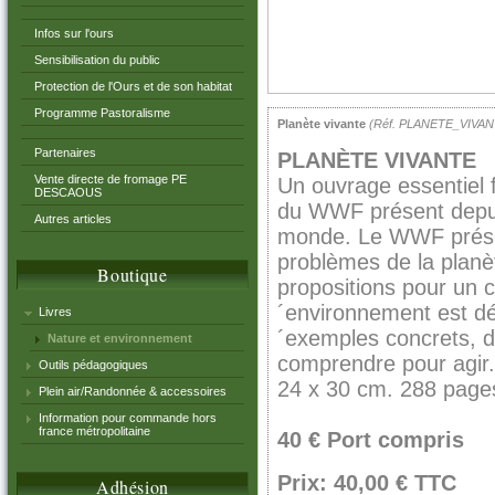
Infos sur l'ours
Sensibilisation du public
Protection de l'Ours et de son habitat
Programme Pastoralisme
Planète vivante
(Réf. PLANETE_VIVAN
Partenaires
PLANÈTE VIVANTE
Vente directe de fromage PE
Un ouvrage essentiel 
DESCAOUS
du WWF présent depuis
Autres articles
monde. Le WWF prése
problèmes de la planèt
Boutique
propositions pour un 
´environnement est dé
Livres
´exemples concrets, de
Nature et environnement
comprendre pour agir.
Outils pédagogiques
24 x 30 cm. 288 pages
Plein air/Randonnée & accessoires
Information pour commande hors
france métropolitaine
40 € Port compris
Prix: 40,00 € TTC
Adhésion