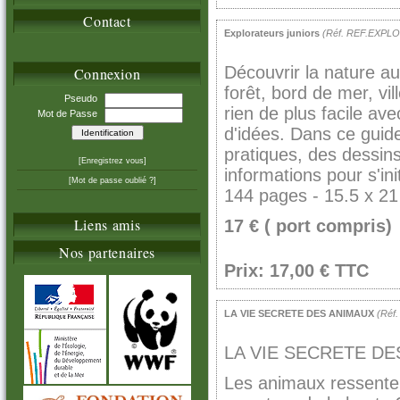
Contact
Explorateurs juniors
(Réf. REF.EXPL
Découvrir la nature au
Connexion
forêt, bord de mer, vil
Pseudo
rien de plus facile ave
Mot de Passe
d'idées. Dans ce guide
pratiques, des dessins 
[Enregistrez vous]
informations pour s'ini
[Mot de passe oublié ?]
144 pages - 15.5 x 21 
Liens amis
17 € ( port compris)
Nos partenaires
Prix: 17,00 € TTC
LA VIE SECRETE DES ANIMAUX
(Réf
LA VIE SECRETE D
Les animaux ressentent