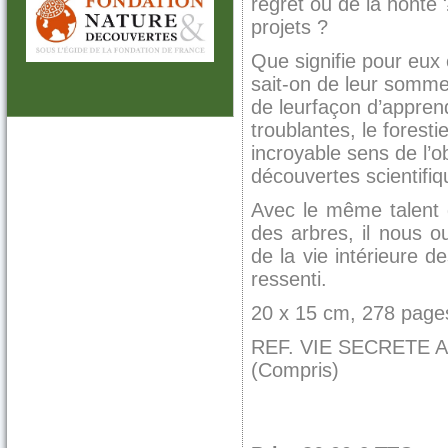
regret ou de la honte 
projets ?
Que signifie pour eux
sait-on de leur sommeil
de leur
façon d’appren
troublantes, le forest
incroyable sens de l’o
découvertes scientifiq
Avec le même talent
des arbres
, il nous 
de la vie intérieure 
ressenti.
20 x 15 cm, 278 page
REF. VIE SECRETE ANIM
(Compris)