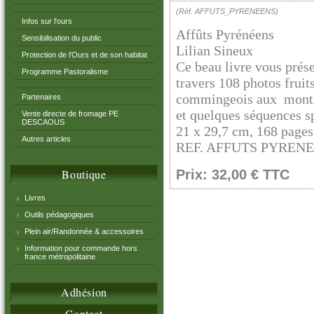
(Réf. AFFUTS_PYRENEENS)
Infos sur l'ours
Affûts Pyrénéens
Sensibilisation du public
Lilian Sineux
Protection de l'Ours et de son habitat
Ce beau livre vous prés
Programme Pastoralisme
travers 108 photos fruit
commingeois aux montagn
Partenaires
et quelques séquences s
Vente directe de fromage PE
DESCAOUS
21 x 29,7 cm, 168 pages
Autres articles
REF. AFFUTS PYRENEE
Boutique
Prix: 32,00 € TTC
Livres
Outils pédagogiques
Plein air/Randonnée & accessoires
Information pour commande hors
france métropolitaine
Adhésion
Contact