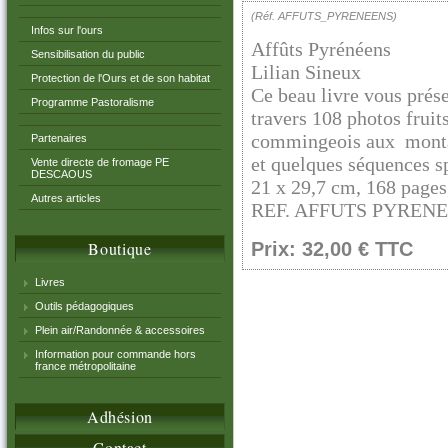
(Réf. AFFUTS_PYRENEENS)
Infos sur l'ours
Affûts Pyrénéens
Sensibilisation du public
Lilian Sineux
Protection de l'Ours et de son habitat
Ce beau livre vous prés
Programme Pastoralisme
travers 108 photos fruit
commingeois aux montagn
Partenaires
et quelques séquences s
Vente directe de fromage PE
DESCAOUS
21 x 29,7 cm, 168 pages
Autres articles
REF. AFFUTS PYRENEE
Boutique
Prix: 32,00 € TTC
Livres
Outils pédagogiques
Plein air/Randonnée & accessoires
Information pour commande hors
france métropolitaine
Adhésion
Contact